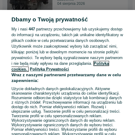
04 sierpnia 2026
Dbamy o Twoją prywatność
Silnik Suzuki VITARA 1.6 16V
M16A T10M16A Bardzo mały
My i nasi
447
partnerzy przechowujemy lub uzyskujemy dostęp
przebieg
6 500 zł
do informacji na urządzeniu, takich jak unikalne identyfikatory w
plikach cookie w celu przetwarzania danych osobowych.
Użytkownik może zaakceptować wybory lub zarządzać nimi,
Jadowniki
klikając poniżej lub w dowolnym momencie na stronie polityki
04 sierpnia 2026
prywatności. Te wybory będą sygnalizowane naszym partnerom
i nie będą miały wpływu na dane przeglądania.
Polityka
cookies,
Polityka Prywatności
Dół Silnika, Blok, Tłoki, Wał
Wraz z naszymi partnerami przetwarzamy dane w celu
Korbowy Toyota Hilux 2.5 D4D
zapewnienia:
2 500 zł
Użycie dokładnych danych geolokalizacyjnych. Aktywne
skanowanie charakterystyki urządzenia do celów identyfikacji.
Rozumienie odbiorców dzięki statystyce lub kombinacji danych
Jadowniki
z różnych źródeł. Przechowywanie informacji na urządzeniu lub
04 sierpnia 2026
dostęp do nich. Pomiar efektywności reklam. Rozwój i
ulepszanie usług. Tworzenie profili w celu personalizacji treści.
Tworzenie profili w celu spersonalizowanych reklam.
Wykorzystywanie ograniczonych danych do wyboru reklam.
Wykorzystywanie ograniczonych danych do wyboru treści.
Pomiar efektywności treści. Wykorzystanie profili do wyboru
1
2
3
...
30
spersonalizowanych reklam. Wykorzystywanie profili w celu