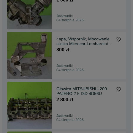
Jadowniki
04 sierpnia 2026
Łapa, Wspornik, Mocowanie
silnika Microcar Lombardini
LDW502 Diesel
800 zł
Jadowniki
04 sierpnia 2026
Głowica MITSUBISHI L200
PAJERO 2.5 DiD 4D56U
2 800 zł
Jadowniki
04 sierpnia 2026