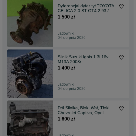
Dyferencjał dyfer tył TOYOTA
CELICA 2.0 ST GT4 2.93 /
41:14 /
1 500 zł
Jadowniki
04 sierpnia 2026
Silnik Suzuki Ignis 1.3i 16v
M13A 2003r
1 400 zł
Jadowniki
04 sierpnia 2026
Dół Silnika, Blok, Wał, Tłoki
Chevrolet Captiva, Opel
Antara 2.0D
1 600 zł
Jadowniki